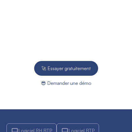
Prêt à améliorer votre
suivi de chantier ?
Essayez gratuitement pendant 14 jours - Aucune
carte bleue requise.
🚀 Essayer gratuitement
😎 Demander une démo
Logiciel RH BTP
Logiciel BTP