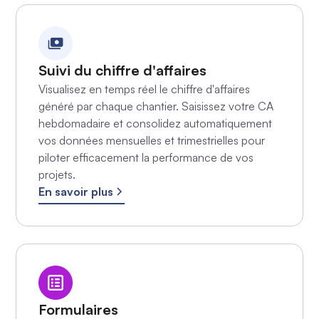
administratif, le logiciel simplifie la remontée des
heures depuis le terrain et facilite leur traitement
pour la paie, en tenant compte des spécificités du
BTP (heures supplémentaires, intempéries, paniers,
Suivi du chiffre d'affaires
petits et/ou grands déplacements, etc.). Cela
Visualisez en temps réel le chiffre d'affaires
permet de réduire les erreurs fréquentes liées à la
généré par chaque chantier. Saisissez votre CA
saisie manuelle.
hebdomadaire et consolidez automatiquement
vos données mensuelles et trimestrielles pour
piloter efficacement la performance de vos
projets.
En savoir plus
Formulaires