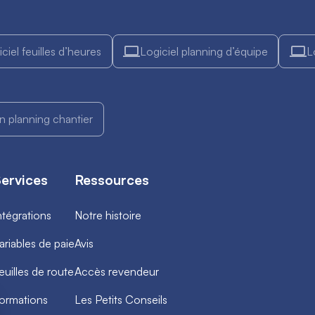
ciel feuilles d’heures
Logiciel planning d’équipe
L
on planning chantier
ervices
Ressources
ntégrations
Notre histoire
ariables de paie
Avis
euilles de route
Accès revendeur
ormations
Les Petits Conseils