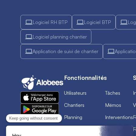
Logiciel RH BTP
Logiciel BTP
Logi
Logiciel planning chantier
Application de suivi de chantier
Applicati
Fonctionnalités
S
Utilisateurs
Tâches
I
Chantiers
Mémos
V
Planning
Interventions
F
Feuilles d'heures
Documents
F