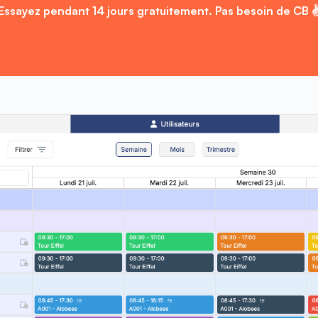
Essayez pendant 14 jours gratuitement. Pas besoin de CB ✌