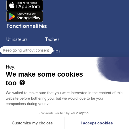
Fonctionnalités
Utilisateurs
Tâches
Chantiers
Mémos
Planning
Interventions
Feuilles d'heures
Documents
Planning de charge
Services
Intégrations
Variables de paie