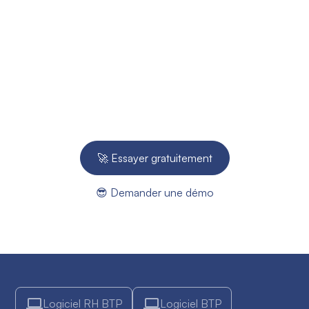
Prêt à améliorer votre
suivi de chantier ?
Essayez gratuitement pendant 14 jours - Aucune
carte bleue requise.
🚀 Essayer gratuitement
😎 Demander une démo
Logiciel RH BTP
Logiciel BTP