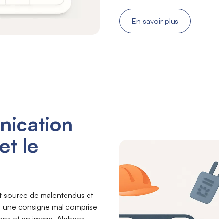
En savoir plus
nication
et le
ent source de malentendus et
is, une consigne mal comprise
mps et en image. Alobees