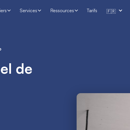
iers
Services
Ressources
Tarifs
🇫🇷
P
iel de