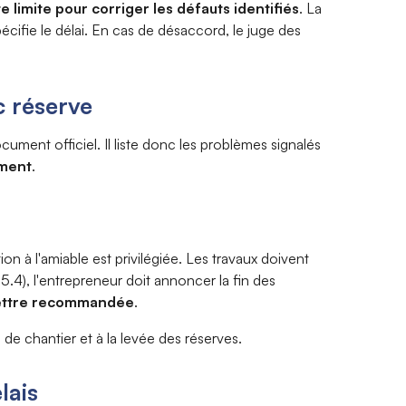
e limite pour corriger les défauts
identifiés
. La
écifie le délai. En cas de désaccord, le juge des
c réserve
ument officiel. Il liste donc les problèmes signalés
ement
.
ion à l'amiable est privilégiée. Les travaux doivent
2.5.4), l'entrepreneur doit annoncer la fin des
 lettre recommandée
.
de chantier et à la levée des réserves.
lais