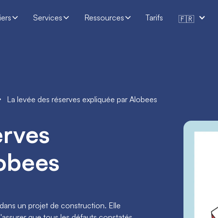
iers
Services
Ressources
Tarifs
🇫🇷
La levée des réserves expliquée par Alobees
erves
lobees
dans un projet de construction. Elle
s'assurer que tous les défauts constatés