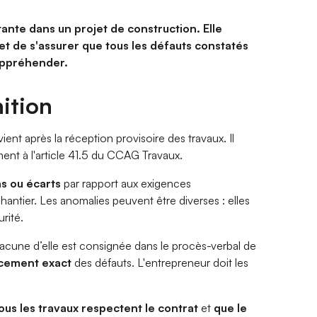
ante dans un projet de construction. Elle
t de s'assurer que tous les défauts constatés
’appréhender.
nition
ient après la réception provisoire des travaux. Il
ent à l'article 41.5 du CCAG Travaux.
ns ou écarts
par rapport aux exigences
 chantier. Les anomalies peuvent être diverses : elles
rité.
hacune d’elle est consignée dans le procès-verbal de
acement exact
des défauts. L'entrepreneur doit les
ous
les travaux
respectent le contrat
et
que le