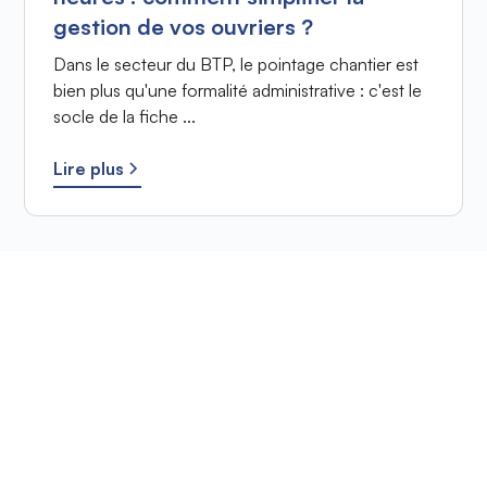
gestion de vos ouvriers ?
Dans le secteur du BTP, le pointage chantier est
bien plus qu'une formalité administrative : c'est le
socle de la fiche ...
Lire plus
Prêt à améliorer votre
suivi de chantier ?
Essayez gratuitement pendant 14 jours - Aucune
carte bleue requise.