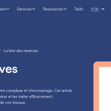
iers
Services
Ressources
Tarifs
🇫🇷
La liste des réserves
rves
t être complexe et chronophage. Cet article
rer et les traiter efficacement.
 de vos travaux.