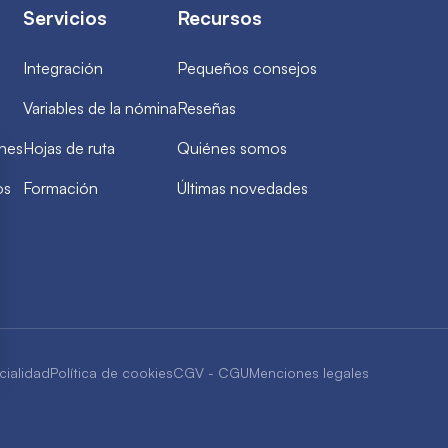
Servicios
Recursos
Integración
Pequeños consejos
Variables de la nómina
Reseñas
ones
Hojas de ruta
Quiénes somos
os
Formación
Últimas novedades
cialidad
Política de cookies
CGV - CGU
Menciones legales