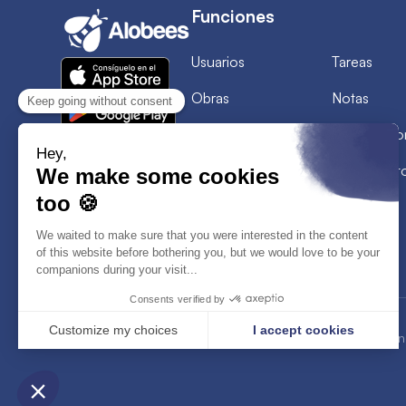
Funciones
Usuarios
Tareas
Obras
Notas
Planificación
Intervenci
Hojas de horas
Document
Planificación de carga
2026
© Alobees. Todos los derechos reservados
Confiden