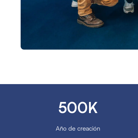
500K
Año de creación