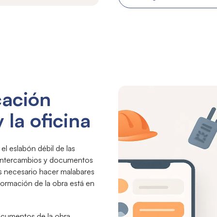
cación
 la oficina
el eslabón débil de las
s intercambios y documentos
s necesario hacer malabares
formación de la obra está en
documentos de la obra