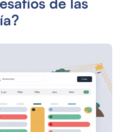
safíos de las
ía?