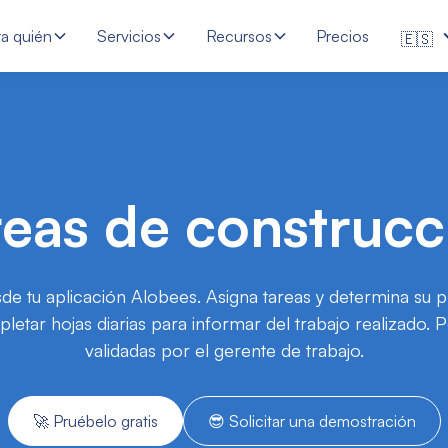
ra quién
Servicios
Recursos
Precios
🇪🇸
reas de construcc
sde tu aplicación Alobees. Asigna tareas y determina su
ar hojas diarias para informar del trabajo realizado. Po
validadas por el gerente de trabajo.
🚀 Pruébelo gratis
😎 Solicitar una demostración