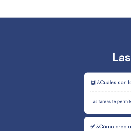
Las
🙌 ¿Cuáles son l
Las tareas te permit
✅ ¿Cómo creo u