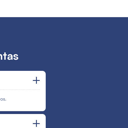
ntas
vos.