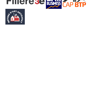
¿Preparado para
mejorar el
seguimiento de obra
de su PYME?
Pruébelo gratis durante 14 días - No necesita tarjeta
de crédito.