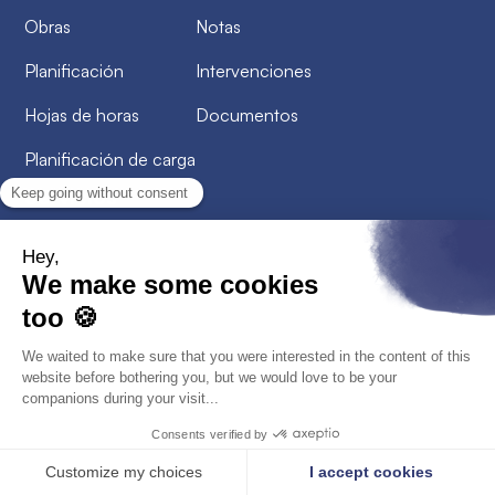
Obras
Notas
Planificación
Intervenciones
Hojas de horas
Documentos
Planificación de carga
Servicios
Integración
Variables de la nómina
Hojas de ruta
Formación
Recursos
Pequeños consejos