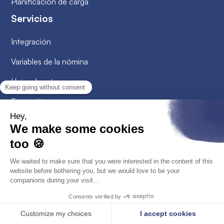
Planificación de carga
Servicios
Integración
Variables de la nómina
Hojas de ruta
Formación
Recursos
Pequeños consejos
Reseñas
Quiénes somos
Últimas novedades