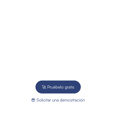
¿Preparado para
mejorar el
seguimiento de obra
de su PYME?
Pruébelo gratis durante 14 días - No necesita tarjeta
de crédito.
🚀 Pruébelo gratis
😎 Solicitar una demostración