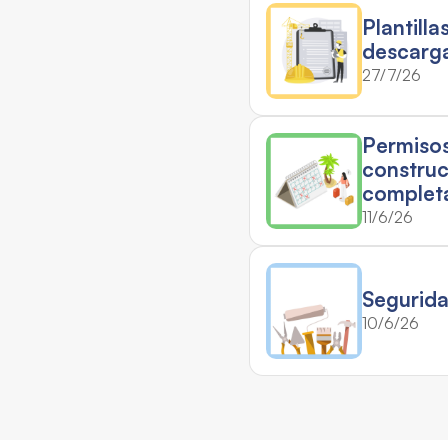
Plantill
descarga
27/7/26
Permisos
construc
complet
11/6/26
Segurida
10/6/26