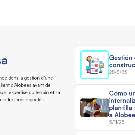
sa
Gestión
construc
28/8/25
ence dans la gestion d’une
client d’Alobees avant de
 son expertise du terrain et sa
Cómo un
teindre leurs objectifs.
internal
plantill
a Alobe
5/11/25