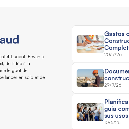
Gastos 
naud
Constru
Complet
20/7/26
lcatel-Lucent, Erwan a
, de l'idée à la
nné le goût de
Document
 se lancer en solo et de
construc
29/7/26
Planific
guía com
sus usos
10/6/26